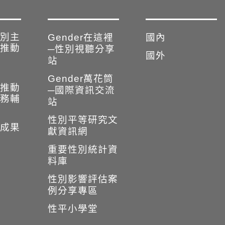
別主
Gender在這裡
國內
推動
─性別視聽分享
國外
站
Gender萬花筒
推動
─國際資訊交流
務輔
站
性別平等研究文
成果
獻資訊網
重要性別統計資
料庫
性別影響評估案
例分享專區
性平小學堂