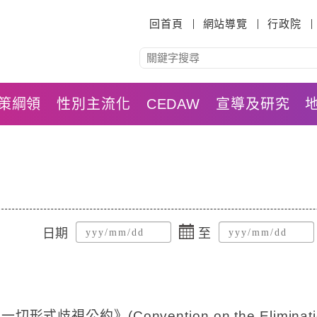
:::
回首頁
網站導覽
行政院
策綱領
性別主流化
CEDAW
宣導及研究
點
日期
至
擊
選
擇
日
期
歧視公約》(Convention on the Elimination of A