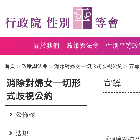
跳
跳
到
到
主
主
要
要
內
內
容
容
關於我們
政策與法令
性別平等政
區
區
塊
塊
首頁
政策與法令
消除對婦女一切形式歧視公約
宣導
Go
To
Center
消除對婦女一切形
宣導
:::
block
式歧視公約
公佈欄
法規
:::
《消除對婦女一切形式