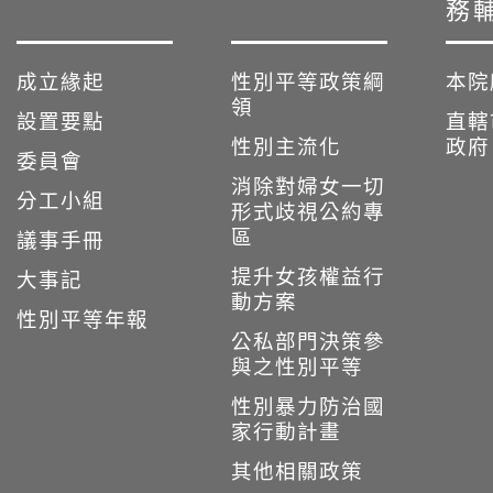
務
成立緣起
性別平等政策綱
本院
領
設置要點
直轄
性別主流化
政府
委員會
消除對婦女一切
分工小組
形式歧視公約專
區
議事手冊
提升女孩權益行
大事記
動方案
性別平等年報
公私部門決策參
與之性別平等
性別暴力防治國
家行動計畫
其他相關政策