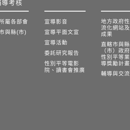
輔導考核
地方政府性
所屬各部會
宣導影音
流化網站及
市與縣(市)
宣導平面文宣
成果
宣導活動
直轄市與縣
（市）政府
委託研究報告
性別平等業
性別平等電影
導獎勵計畫
院、讀書會推廣
輔導與交流