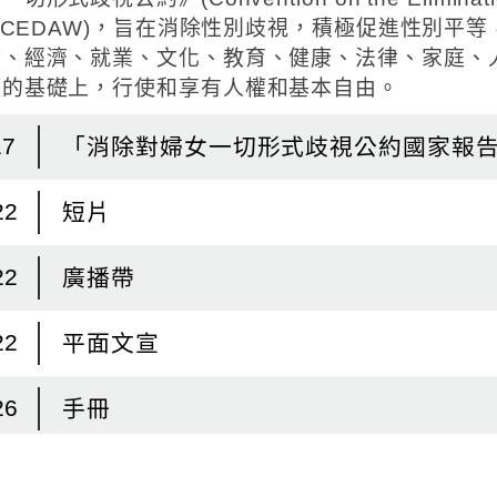
起
日
簡稱CEDAW)，旨在消除性別歧視，積極促進性別平
會、經濟、就業、文化、教育、健康、法律、家庭、
等的基礎上，行使和享有人權和基本自由。
17
「消除對婦女一切形式歧視公約國家報告
22
短片
22
廣播帶
22
平面文宣
26
手冊