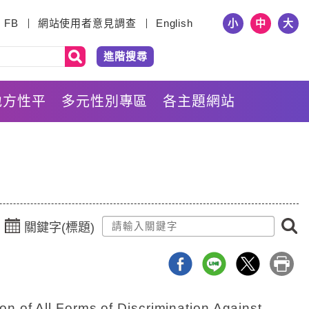
小
中
大
FB
網站使用者意見調查
English
進階搜尋
地方性平
多元性別專區
各主題網站
點
關鍵字(標題)
擊
選
擇
日
期
ll Forms of Discrimination Against