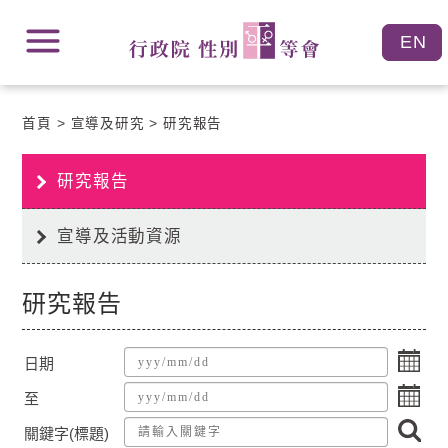
跳
跳
到
到
主
主
要
要
內
內
容
首頁
宣導及研究
研究報告
容
區
區
塊
塊
Go
研究報告
To
Center
block
宣導及活動資源
研究報告
點
日期
擊
點
選
至
擊
擇
搜
選
日
關鍵字(標題)
尋
擇
期