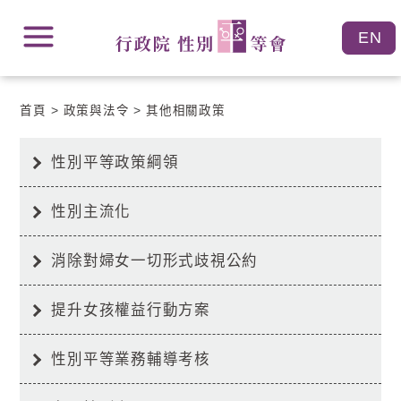
跳
跳
到
到
主
主
要
要
內
內
容
首頁
政策與法令
其他相關政策
容
區
區
塊
塊
Go
性別平等政策綱領
To
Center
block
性別主流化
消除對婦女一切形式歧視公約
提升女孩權益行動方案
性別平等業務輔導考核