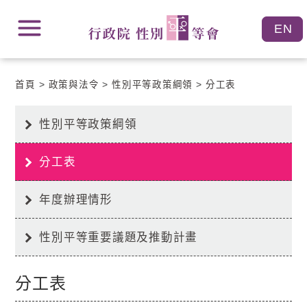
跳
跳
到
到
主
主
要
要
內
內
容
首頁
政策與法令
性別平等政策綱領
分工表
容
區
區
塊
塊
Go
性別平等政策綱領
To
Center
block
分工表
年度辦理情形
性別平等重要議題及推動計畫
分工表