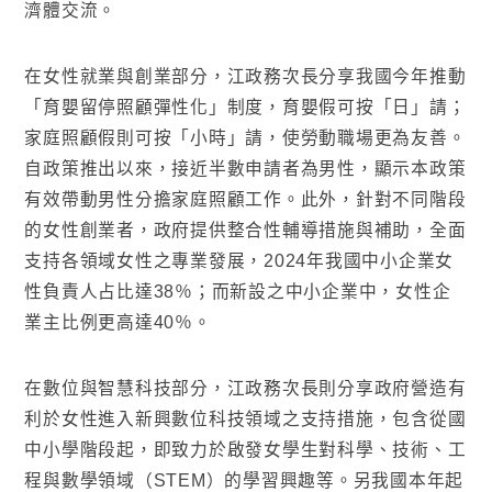
濟體交流。
在女性就業與創業部分，江政務次長分享我國今年推動
「育嬰留停照顧彈性化」制度，育嬰假可按「日」請；
家庭照顧假則可按「小時」請，使勞動職場更為友善。
自政策推出以來，接近半數申請者為男性，顯示本政策
有效帶動男性分擔家庭照顧工作。此外，針對不同階段
的女性創業者，政府提供整合性輔導措施與補助，全面
支持各領域女性之專業發展，2024年我國中小企業女
性負責人占比達38％；而新設之中小企業中，女性企
業主比例更高達40％。
在數位與智慧科技部分，江政務次長則分享政府營造有
利於女性進入新興數位科技領域之支持措施，包含從國
中小學階段起，即致力於啟發女學生對科學、技術、工
程與數學領域（STEM）的學習興趣等。另我國本年起