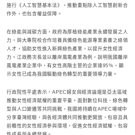
施行《人工智慧基本法》，推動重點除人工智慧創新合
作外，也包含權益保障。
在綠能與減碳方面，政府為厚植綠能產業永續發展之人
力，與大專院校合作培養具備綠色能源專業素養之綠領
人才，協助女性進入新興綠色產業，以提升女性經濟
力。江政務次長並以離岸風電產業為例，說明我國離岸
風電產業企業中，有女性高階主管的企業達95％，顯
示女性已成為我國驅動綠色轉型的重要領導力量。
行政院性平處表示，APEC婦女與經濟論壇是亞太區域
推動女性經濟賦權的重要平臺。面對數位科技、綠色轉
型與人口變遷等共同挑戰，我國將持續在APEC場域中
分享臺灣經驗，與各經濟體共同推動更開放、包容且具
前瞻性的女性經濟參與環境，促進女性經濟賦權、包容
性成長與永續發展。