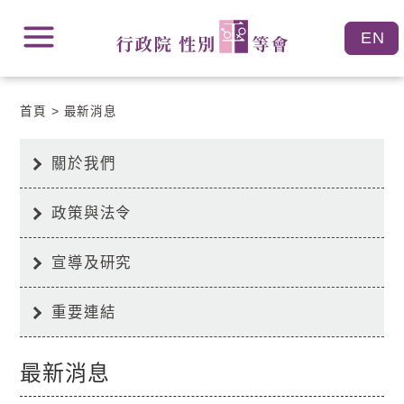
跳
跳
到
到
主
主
要
要
內
內
容
首頁
最新消息
容
區
區
塊
塊
Go
關於我們
To
Center
block
政策與法令
宣導及研究
重要連結
最新消息