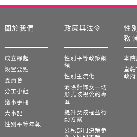
:::
關於我們
政策與法令
性
務
成立緣起
性別平等政策綱
本院
領
設置要點
直轄
性別主流化
政府
委員會
消除對婦女一切
分工小組
形式歧視公約專
區
議事手冊
提升女孩權益行
大事記
動方案
性別平等年報
公私部門決策參