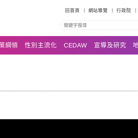
:::
回首頁
網站導覽
行政院
策綱領
性別主流化
CEDAW
宣導及研究
音