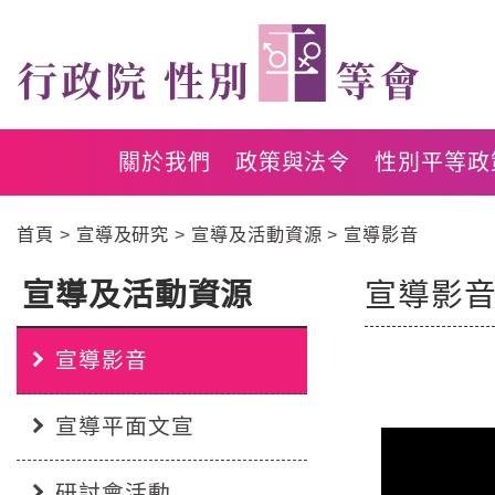
跳
跳
到
到
主
主
要
要
內
內
容
容
關於我們
政策與法令
性別平等政
區
區
塊
塊
首頁
宣導及研究
宣導及活動資源
宣導影音
Go
To
Center
宣導及活動資源
宣導影
:::
block
宣導影音
:::
宣導平面文宣
研討會活動