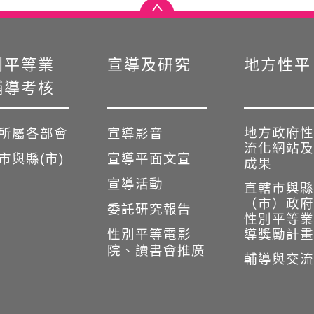
別平等業
宣導及研究
地方性平
輔導考核
地方政府性
所屬各部會
宣導影音
流化網站及
市與縣(市)
宣導平面文宣
成果
宣導活動
直轄市與縣
（市）政府
委託研究報告
性別平等業
性別平等電影
導獎勵計畫
院、讀書會推廣
輔導與交流