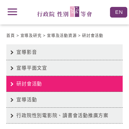
跳
跳
到
到
主
主
要
要
內
內
容
首頁
宣導及研究
宣導及活動資源
研討會活動
容
區
區
塊
塊
Go
宣導影音
To
Center
block
宣導平面文宣
研討會活動
宣導活動
行政院性別電影院、讀書會活動推廣方案