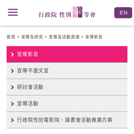
跳
跳
到
到
主
主
要
要
內
內
容
首頁
宣導及研究
宣導及活動資源
宣導影音
容
區
區
塊
塊
Go
宣導影音
To
Center
block
宣導平面文宣
研討會活動
宣導活動
行政院性別電影院、讀書會活動推廣方案