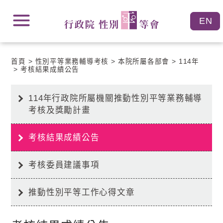
跳
跳
到
到
主
主
要
要
內
內
容
首頁
性別平等業務輔導考核
本院所屬各部會
114年
容
區
考核結果成績公告
區
塊
塊
Go
To
114年行政院所屬機關推動性別平等業務輔導
Center
考核及獎勵計畫
block
考核結果成績公告
考核委員建議事項
推動性別平等工作心得文章