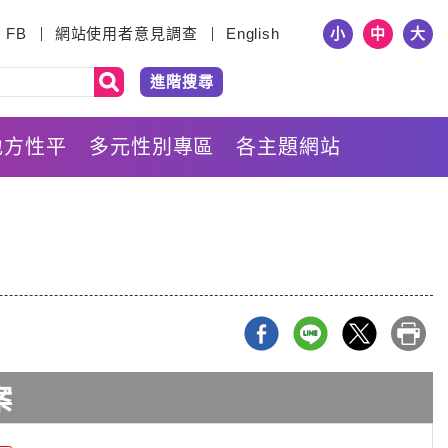
小
中
大
FB
網站使用者意見調查
English
進階搜尋
地方性平
多元性別專區
各主題網站
案