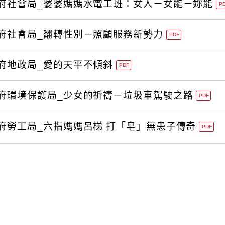
府社會局_婆婆媽媽水電工班：女人－女能－妳能
P
府社會局_翻轉性別－照顧服務新勢力
PDF
府地政局_愛的天平不傾斜
PDF
府環境保護局_少女的祈禱－垃圾車駕駛之路
PDF
府勞工局_六指媽媽呂梯 打「皂」無患子傳奇
PDF