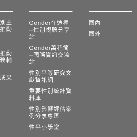
別主
Gender在這裡
國內
推動
─性別視聽分享
國外
站
Gender萬花筒
推動
─國際資訊交流
務輔
站
性別平等研究文
成果
獻資訊網
重要性別統計資
料庫
性別影響評估案
例分享專區
性平小學堂