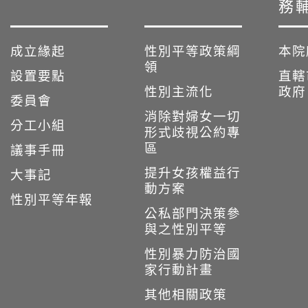
務
成立緣起
性別平等政策綱
本院
領
設置要點
直轄
性別主流化
政府
委員會
消除對婦女一切
分工小組
形式歧視公約專
區
議事手冊
提升女孩權益行
大事記
動方案
性別平等年報
公私部門決策參
與之性別平等
性別暴力防治國
家行動計畫
其他相關政策