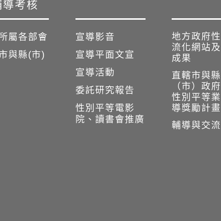
輔導考核
地方政府性
所屬各部會
宣導影音
流化網站及
市與縣(市)
宣導平面文宣
成果
宣導活動
直轄市與縣
（市）政府
委託研究報告
性別平等業
性別平等電影
導獎勵計畫
院、讀書會推廣
輔導與交流