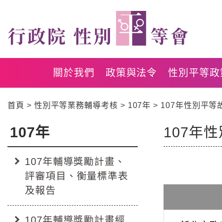
跳
跳
到
到
主
主
要
要
內
內
容
容
關於我們
政策與法令
性別平等政
區
區
塊
塊
首頁
性別平等業務輔導考核
107年
107年性別平
Go
To
Center
107年
107年
:::
block
107年輔導獎勵計畫、
評審項目、衡量標準表
:::
及報告
107年輔導獎勵計畫經