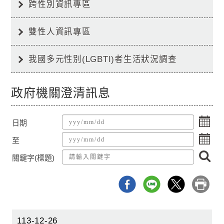
跨性別資訊專區
雙性人資訊專區
我國多元性別(LGBTI)者生活狀況調查
政府機關澄清訊息
點
日期
擊
點
選
至
擊
擇
搜
選
日
關鍵字(標題)
尋
擇
期
日
起
期
日
迄
日
113-12-26