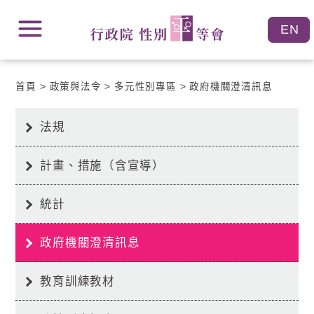
跳
跳
到
到
主
主
要
要
內
內
容
首頁
政策與法令
多元性別專區
政府機關澄清訊息
容
區
區
塊
塊
Go
法規
To
Center
block
計畫、措施（含宣導）
統計
政府機關澄清訊息
教育訓練教材