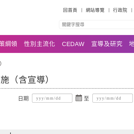
:::
回首頁
網站導覽
行政院
策綱領
性別主流化
CEDAW
宣導及研究
）
措施（含宣導）
點
日期
至
擊
選
擇
日
期