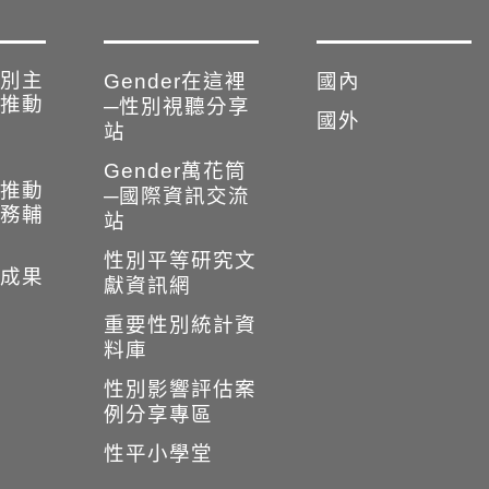
別主
Gender在這裡
國內
推動
─性別視聽分享
國外
站
Gender萬花筒
推動
─國際資訊交流
務輔
站
性別平等研究文
成果
獻資訊網
重要性別統計資
料庫
性別影響評估案
例分享專區
性平小學堂