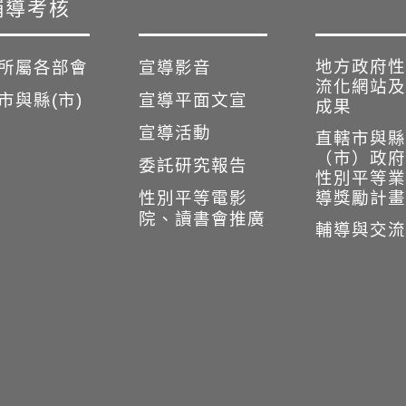
輔導考核
地方政府性
所屬各部會
宣導影音
流化網站及
市與縣(市)
宣導平面文宣
成果
宣導活動
直轄市與縣
（市）政府
委託研究報告
性別平等業
性別平等電影
導獎勵計畫
院、讀書會推廣
輔導與交流