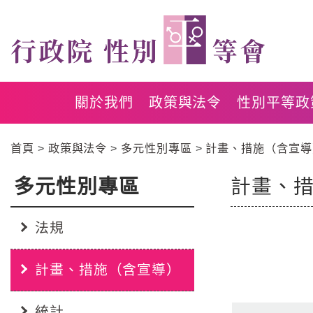
跳
跳
到
到
主
主
要
要
內
內
容
容
關於我們
政策與法令
性別平等政
區
區
塊
塊
首頁
政策與法令
多元性別專區
計畫、措施（含宣導
Go
To
Center
多元性別專區
計畫、
:::
block
法規
計畫、措施（含宣導）
:::
統計