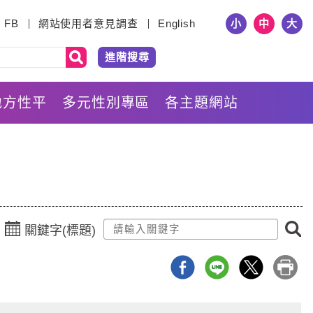
小
中
大
FB
網站使用者意見調查
English
進階搜尋
地方性平
多元性別專區
各主題網站
點
關鍵字(標題)
擊
選
擇
日
期