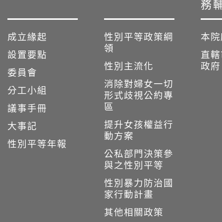
務
成立緣起
性別平等政策綱
本院
領
設置要點
直轄
性別主流化
政府
委員會
消除對婦女一切
分工小組
形式歧視公約專
區
議事手冊
提升女孩權益行
大事記
動方案
性別平等年報
公私部門決策參
與之性別平等
性別暴力防治國
家行動計畫
其他相關政策